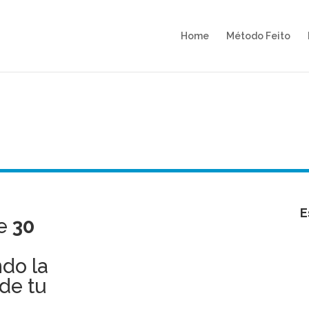
Home
Método Feito
E
de
30
do la
de tu