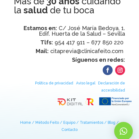
Más de
30 años
cuidando
la
salud
de tu boca
Estamos en:
C/ José María Bedoya, 1.
Edif. Huerta de la Salud – Sevilla
Tlfs:
954 417 911 – 677 850 220
Mail:
citaprevia@clinicafeito.com
Síguenos en redes:
Política de privacidad
Aviso legal
Declaración de
accesibilidad
Home /
Método Feito /
Equipo /
Tratamientos /
Blog /
Contacto