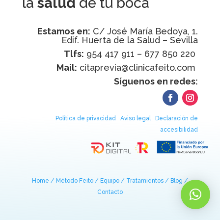
la
salud
de tu boca
Estamos en:
C/ José María Bedoya, 1.
Edif. Huerta de la Salud – Sevilla
Tlfs:
954 417 911 – 677 850 220
Mail:
citaprevia@clinicafeito.com
Síguenos en redes:
Política de privacidad
Aviso legal
Declaración de
accesibilidad
Home /
Método Feito /
Equipo /
Tratamientos /
Blog /
Contacto