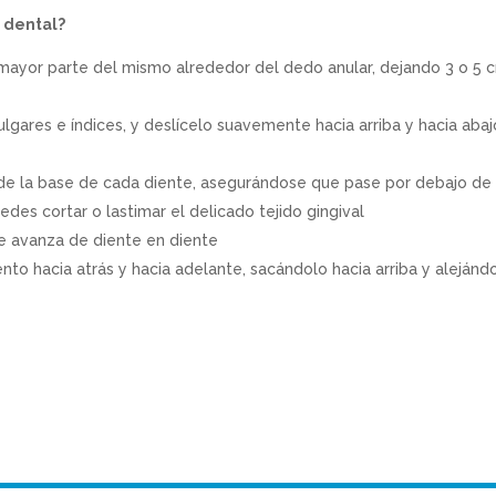
o dental?
 mayor parte del mismo alrededor del dedo anular, dejando 3 o 5 
pulgares e índices, y deslícelo suavemente hacia arriba y hacia abaj
de la base de cada diente, asegurándose que pase por debajo de 
des cortar o lastimar el delicado tejido gingival
ue avanza de diente en diente
ento hacia atrás y hacia adelante, sacándolo hacia arriba y alejánd